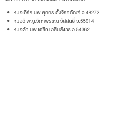
หมอเอิร์ธ นพ.ศุภกร ตั้งจิรคภัณฑ์ ว.48272
หมอวิ พญ.วิภาพรรณ วัสสนธิ์ ว.55914
หมอต้า นพ.เตชิณ วศินสังวร ว.54362