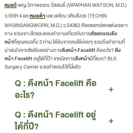
หมอวิ
พญ.วิภาพรรณ วัสสนธิ์ (VIPAPHAN WATSON, M.D.)
ว.55914 และ
หมอต้า
นพ.เตชิณ วศินสังวร (TECHIN
WASINSANGWORN, M.D.) ว.54362 ศัลยแพทย์ตกแต่งเฉพาะ
ทาง ชวนเจาะลึกและตอบคำถามเกี่ยวกับการ
ศัลยกรรมดึง
หน้า
ที่คุณหมอทั้ง 3 ท่าน ได้ยินจากคนไข้บ่อยๆ รวมถึงคำถามที่
น่าสนใจจากโซเชียลอย่างการ
ดึงหน้า Facelift
คืออะไร?
ดึง
หน้า Facelift
อยู่ได้กี่ปี? เทคนิคการ
ดึงหน้า
มีกี่แบบ? BLS
Surgery Center รวมคำตอบไว้ที่นี่แล้ว
Q : ดึงหน้า Facelift คือ
+
อะไร?
Q : ดึงหน้า Facelift อยู่
+
ได้กี่ปี?