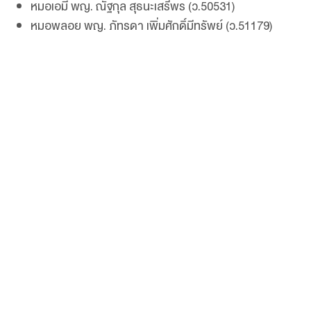
หมอเอมี่ พญ. ณัฐกุล สุธนะเสรีพร (ว.50531)
หมอพลอย พญ. ภัทรดา เพิ่มศักดิ์มีทรัพย์ (ว.51179)