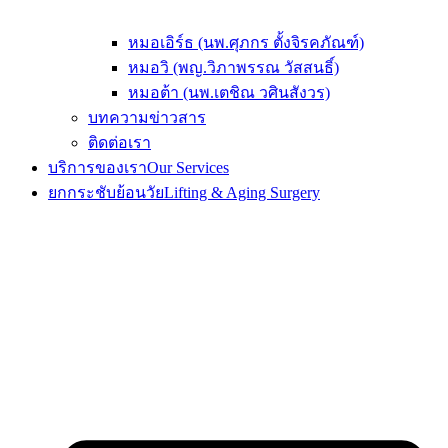
หมอเอิร์ธ (นพ.ศุภกร ตั้งจิรคภัณฑ์)
หมอวิ (พญ.วิภาพรรณ วัสสนธิ์)
หมอต้า (นพ.เตชิณ วศินสังวร)
บทความข่าวสาร
ติดต่อเรา
บริการของเรา
Our Services
ยกกระชับย้อนวัย
Lifting & Aging Surgery