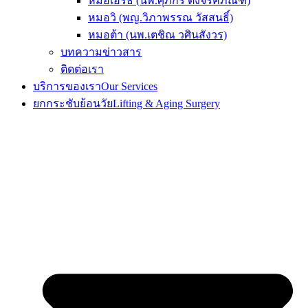
หมอเอิร์ธ (นพ.ศุภกร ตั้งจิรคภัณฑ์)
หมอวิ (พญ.วิภาพรรณ วัสสนธิ์)
หมอต้า (นพ.เตชิณ วศินสังวร)
บทความข่าวสาร
ติดต่อเรา
บริการของเรา
Our Services
ยกกระชับย้อนวัย
Lifting & Aging Surgery