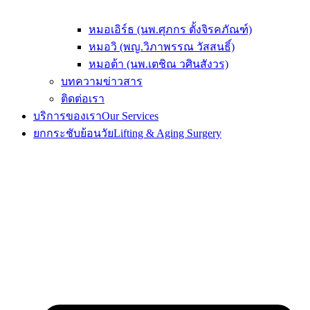
หมอเอิร์ธ (นพ.ศุภกร ตั้งจิรคภัณฑ์)
หมอวิ (พญ.วิภาพรรณ วัสสนธิ์)
หมอต้า (นพ.เตชิณ วศินสังวร)
บทความข่าวสาร
ติดต่อเรา
บริการของเรา
Our Services
ยกกระชับย้อนวัย
Lifting & Aging Surgery