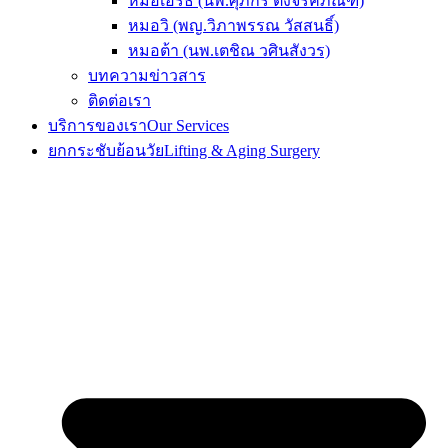
หมอเอิร์ธ (นพ.ศุภกร ตั้งจิรคภัณฑ์)
หมอวิ (พญ.วิภาพรรณ วัสสนธิ์)
หมอต้า (นพ.เตชิณ วศินสังวร)
บทความข่าวสาร
ติดต่อเรา
บริการของเรา
Our Services
ยกกระชับย้อนวัย
Lifting & Aging Surgery