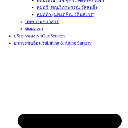
หมอเอิร์ธ (นพ.ศุภกร ตั้งจิรคภัณฑ์)
หมอวิ (พญ.วิภาพรรณ วัสสนธิ์)
หมอต้า (นพ.เตชิณ วศินสังวร)
บทความข่าวสาร
ติดต่อเรา
บริการของเรา
Our Services
ยกกระชับย้อนวัย
Lifting & Aging Surgery