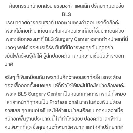
ศัลยกรรมหน้าอกสวย ธรรมชาติ แผลเล็ก ปรึกษาหมอเอิร์ธ
BLS
บรรยากาศการคอนเซาท์ บอกตามตรงว่าตอนแรกก็กลัวค่ะ
เพราะไม่เคยทำมาก่อน และไม่เคยคอนเซาท์กับที่อื่นมาก่อนด้วย
เพราะเลือกตรงมาที่ BLS Surgery Center อยากทำหน้าอกที่นี่
มากๆ พอได้เจอหมอเอิร์ธ ทันทีที่มีการพูดคุยกัน ทุกอย่า
งมันโฟลว์จนรู้สึกได้ รู้สึกปลอดภัย และมีความเชื่อมั่นว่าจะออก
มาดี
จริงๆ ก็เขินเหมือนกัน เพราะไม่คิดว่าคอนเซาท์ครั้งแรกจะต้อง
ถอดเสื้อออกทั้งหมดเลย แต่ก็เข้าใจได้และไม่มีอะไรน่ากลัวเลยค่ะ
เพราะ BLS Surgery Center เป็นคลินิกทางการแพทย์ ทั้งหมอ
และเจ้าหน้าที่ทุกคนเป็น Professional มาก ไม่ต้องเขินไม่ต้อง
อายเลย คุณหมอใจดี และให้คำแนะนำละเอียด บอกหมดว่าเนื้อ
หน้าอกพื้นฐานประมาณนี้ ใส่เท่าไหร่สวย ปลอดภัยและเข้ากับ
คนไข้มากที่สุด ซึ่งคุณหมอก็จะมาวัดขนาด และให้คำปรึกษาที่ดี