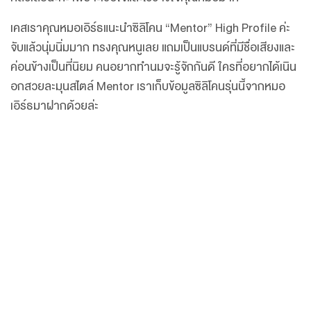
เคสเราคุณหมอเอิร์ธแนะนำซิลิโคน “Mentor” High Profile ค่ะ
จับแล้วนุ่มนิ่มมาก ทรงคุณหนูเลย แถมเป็นแบรนด์ที่มีชื่อเสียงและ
ค่อนข้างเป็นที่นิยม คนอยากทำนมจะรู้จักกันดี ใครที่อยากได้เนิน
อกสวยละมุนสไตล์ Mentor เราเก็บข้อมูลซิลิโคนรุ่นนี้จากหมอ
เอิร์ธมาฝากด้วยล่ะ