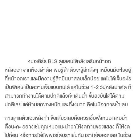
หมอเอิร์ธ BLS ดูแลคนไข้หลังเสริมหน้าอก
หลังออกจากห้องผ่าตัด พอรู้สึกตัวจะรู้สึกตึงๆ เหมือนมีอะไรอยู่
ที่หน้าอกเรา และมีความรู้สึกมึนยาสลบเล็กน้อย แต่ไม่ได้เจ็บอะไร
เป็นพิเศษ เป็นความเจ็บแบบทนได้ แค่ในช่วง 1-2 วันหลังผ่าตัด ก็
สามารถทำงานได้ตามปกติแล้วค่ะ เดินฉ่ำ ขึ้นลงบันไดได้ตาม
ปกติเลย แค่ห้ามยกของหนัก และที่งงมาก คือไม่มีอาการช้ำเลย
การดูแลตัวเองหลังทำ ข้อเดียวเลยคือควรเชื่อฟังหมอและอย่า
ดื้อนะคะ อย่างเช่นคุณหมอแนะนำว่าให้งดทานของแสลง ก็ให้งด
ไปก่อน หรือการใส่ซัพพอร์ตบราเช่นกัน เราใส่ตลอดเลย ในช่วง