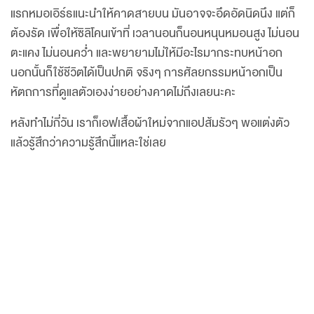
แรกหมอเอิร์ธแนะนำให้คาดสายบน มันอาจจะอึดอัดนิดนึง แต่ก็
ต้องรัด เพื่อให้ซิลิโคนเข้าที่ เวลานอนก็นอนหนุนหมอนสูง ไม่นอน
ตะแคง ไม่นอนคว่ำ และพยายามไม่ให้มีอะไรมากระทบหน้าอก
นอกนั้นก็ใช้ชีวิตได้เป็นปกติ จริงๆ การศัลยกรรมหน้าอกเป็น
หัตถการที่ดูแลตัวเองง่ายอย่างคาดไม่ถึงเลยนะคะ
หลังทำไม่กี่วัน เราก็เอฟเสื้อผ้าใหม่จากแอปส้มรัวๆ พอแต่งตัว
แล้วรู้สึกว่าความรู้สึกนี้แหละใช่เลย