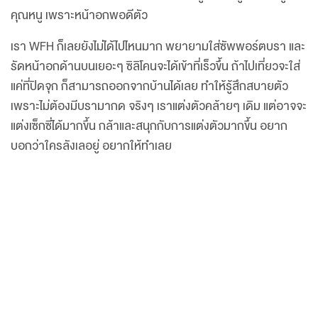
คุณหนู เพราะหน้าอกพอดีตัว
เรา WFH ก็เลยยังไม่ได้ไปไหนมาก พยายามใส่ซัพพอร์ตบรา และ
รัดหน้าอกด้านบนเยอะๆ ซิลิโคนจะได้เข้าที่เร็วขึ้น ถ้าไปเที่ยวจะใส่
แค่ที่ปิดจุก ก็สามารถออกจากบ้านได้เลย ทำให้รู้สึกสบายตัว
เพราะไม่ต้องมีบรามากด จริงๆ เราแต่งตัวคล้ายๆ เดิม แต่อาจจะ
แต่งเซ็กซี่ได้มากขึ้น กล้าและสนุกกับการแต่งตัวมากขึ้น อยาก
บอกว่าใครลังเลอยู่ อยากให้ทำเลย