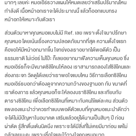
มากๆ เลยค่ะ หมอเอิร์ธวางแผนให้หมดเลยว่าเสริมปริมาณไหน
กำลังดี เนื้อหน้าอกเราจะได้ประมาณนี้ แล้วก็ออกแบบทรง
หน้าอกให้เหมาะกับตัวเรา
ส่วนตัวมาหาคุณหมอแบบไม่มี Ref. เลย เพราะตั้งใจมาปรึกษา
คุณหมอ โดยเน้นเรื่องความปลอดภัยมากที่สุด ความตั้งใจแรก
คือขอให้มีหน้าอกมากขึ้น โจทย์ของเราอยากได้พอดีตัว เป็น
ธรรมชาติ ไม่เว่อร์ ไม่โป๊ะ ก็เลยอยากมาฟังความเห็นคุณหมอ ซึ่ง
หมอเอิร์ธก็จะมีขนาดซิลิโคนให้ลอง เราสามารถลองใส่ซิลิโคนและ
ส่องกระจก วัดดูได้เลยว่าเราพอใจแบบไหน วิธีการเลือกซิลิโคน
หมอเอิร์ธบอกว่าต้องดูจากความกว้างของฐานอก กับ ขนาดที่
เราต้องการ แล้วคุณหมอก็จะให้ลองบราซิลิโคน และเทียบกับ
ตารางซิลิโคน เพื่อเลือกซิลิโคนที่เหมาะกับคนไข้แต่ละคน ส่วนตัว
แพงเองแนะนำว่าควรทำแบบพอดีตัวแบบที่คุณหมอแนะนำดีกว่า
จะได้ไม่มีปัญหาในอนาคต เสริมแล้วอยู่ได้นานเป็นสิบๆ ปี ก่อน
ผ่าตัด รู้สึกตื่นเต้นนิดนึง เพราะจะได้มีสิ่งที่ไม่เคยมีมาก่อน แต่ไม่
กลัวเลยนะคะ เพราะเชื่อใจและไว้วางใจคุณหมอมาก