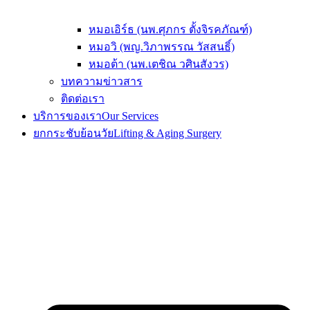
หมอเอิร์ธ (นพ.ศุภกร ตั้งจิรคภัณฑ์)
หมอวิ (พญ.วิภาพรรณ วัสสนธิ์)
หมอต้า (นพ.เตชิณ วศินสังวร)
บทความข่าวสาร
ติดต่อเรา
บริการของเรา
Our Services
ยกกระชับย้อนวัย
Lifting & Aging Surgery