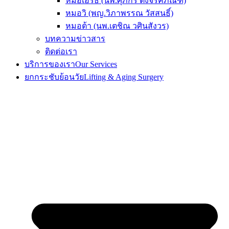
หมอเอิร์ธ (นพ.ศุภกร ตั้งจิรคภัณฑ์)
หมอวิ (พญ.วิภาพรรณ วัสสนธิ์)
หมอต้า (นพ.เตชิณ วศินสังวร)
บทความข่าวสาร
ติดต่อเรา
บริการของเรา
Our Services
ยกกระชับย้อนวัย
Lifting & Aging Surgery