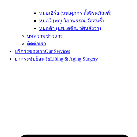
หมอเอิร์ธ (นพ.ศุภกร ตั้งจิรคภัณฑ์)
หมอวิ (พญ.วิภาพรรณ วัสสนธิ์)
หมอต้า (นพ.เตชิณ วศินสังวร)
บทความข่าวสาร
ติดต่อเรา
บริการของเรา
Our Services
ยกกระชับย้อนวัย
Lifting & Aging Surgery