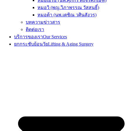
หมอเอิร์ธ (นพ.ศุภกร ตั้งจิรคภัณฑ์)
หมอวิ (พญ.วิภาพรรณ วัสสนธิ์)
หมอต้า (นพ.เตชิณ วศินสังวร)
บทความข่าวสาร
ติดต่อเรา
บริการของเรา
Our Services
ยกกระชับย้อนวัย
Lifting & Aging Surgery