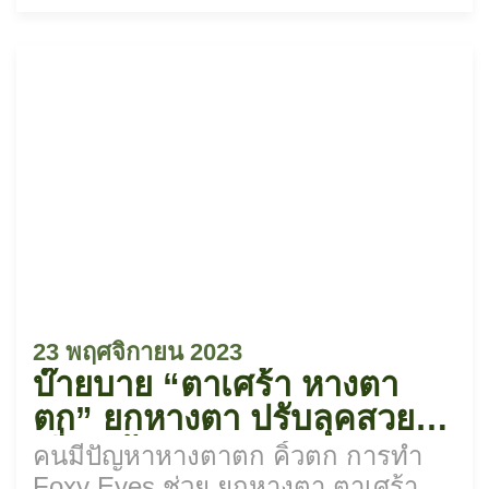
23 พฤศจิกายน 2023
บ๊ายบาย “ตาเศร้า หางตา
ตก” ยกหางตา ปรับลุคสวย
เฉี่ยว ด้วย Foxy Eyes
คนมีปัญหาหางตาตก คิ้วตก การทำ
Foxy Eyes ช่วย ยกหางตา ตาเศร้า