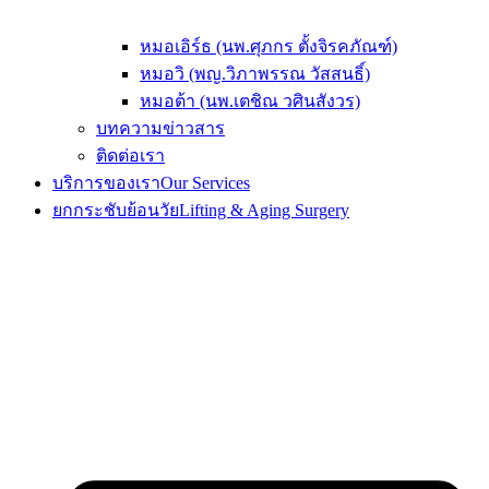
หมอเอิร์ธ (นพ.ศุภกร ตั้งจิรคภัณฑ์)
หมอวิ (พญ.วิภาพรรณ วัสสนธิ์)
หมอต้า (นพ.เตชิณ วศินสังวร)
บทความข่าวสาร
ติดต่อเรา
บริการของเรา
Our Services
ยกกระชับย้อนวัย
Lifting & Aging Surgery