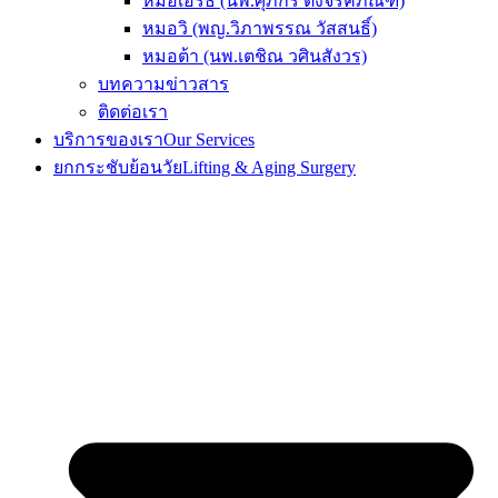
หมอเอิร์ธ (นพ.ศุภกร ตั้งจิรคภัณฑ์)
หมอวิ (พญ.วิภาพรรณ วัสสนธิ์)
หมอต้า (นพ.เตชิณ วศินสังวร)
บทความข่าวสาร
ติดต่อเรา
บริการของเรา
Our Services
ยกกระชับย้อนวัย
Lifting & Aging Surgery